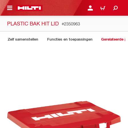
DE HOOFDINHOUD
AANMELDEN OF REGIST
WINKELWAGEN
PLASTIC BAK HIT LID
#2350963
Zelf samenstellen
Functies en toepassingen
Gerelateerde p