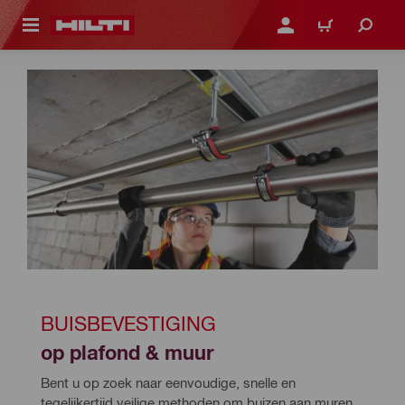
DE HOOFDINHOUD
AANMELDEN OF REGIST
WINKELWAGEN
BUISBEVESTIGING
op plafond & muur
Bent u op zoek naar eenvoudige, snelle en 
tegelijkertijd veilige methoden om buizen aan muren 