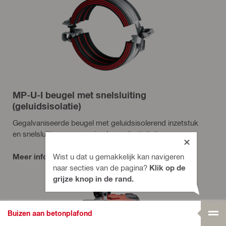
MP-U-I beugel met snelsluiting
(geluidsisolatie)
Gegalvaniseerde beugel met geluidsisolerend inzetstuk
en snelsluiting voor maximale productiviteit.
Meer informatie
Wist u dat u gemakkelijk kan navigeren
naar secties van de pagina?
Klik op de
grijze knop in de rand.
Buizen aan betonplafond