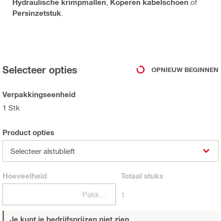
Hydraulische krimpmallen
,
Koperen kabelschoen
of
Persinzetstuk
.
Selecteer opties
OPNIEUW BEGINNEN
Verpakkingseenheid
1 Stk
Product opties
Selecteer alstublieft
Hoeveelheid
Totaal
stuks
Pakketten
1
Je kunt je bedrijfsprijzen niet zien