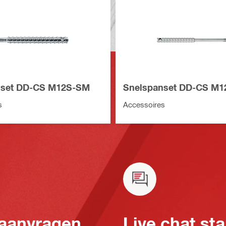
nset DD-CS M12S-SM
Snelspanset DD-CS M
s
Accessoires
 aanvragen
Live chat sta