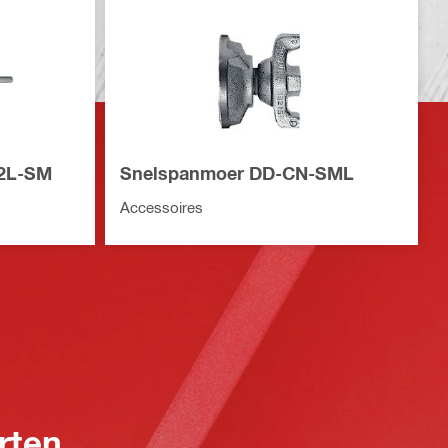
12L-SM
Snelspanmoer DD-CN-SML
Accessoires
rten