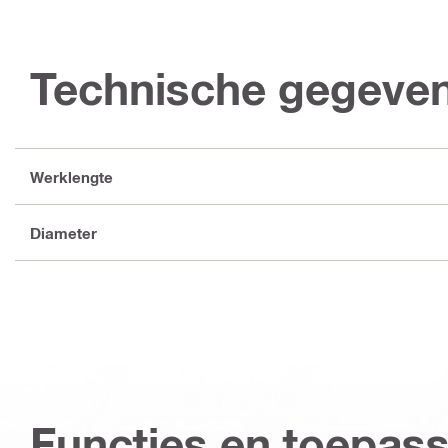
Technische gegeve
Werklengte
Diameter
Functies en toepas