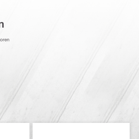
n
boren