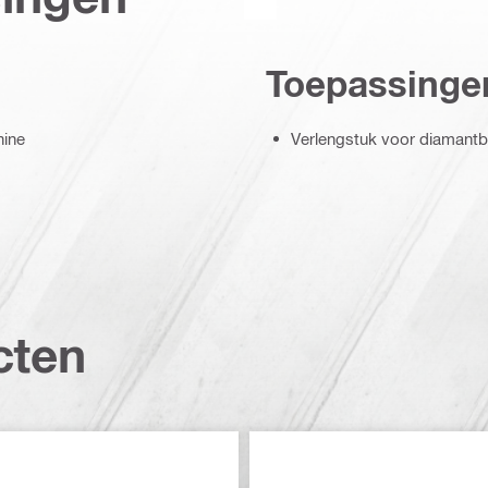
Toepassinge
hine
Verlengstuk voor diamant
cten