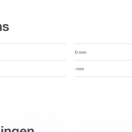
ns
300 mm
60 mm
singen