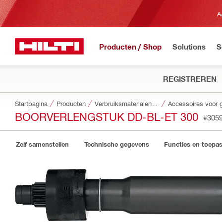
A
Producten / Shop
Solutions
S
REGISTREREN
Startpagina
Producten
Verbruiksmaterialen voor gereedschappen
BOORVERLENGSTUK DD-BL-ET 300
#305
Zelf samenstellen
Technische gegevens
Functies en toepa