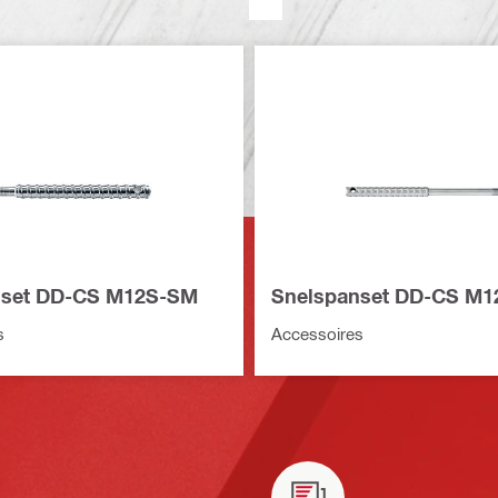
nset DD-CS M12S-SM
Snelspanset DD-CS M
s
Accessoires