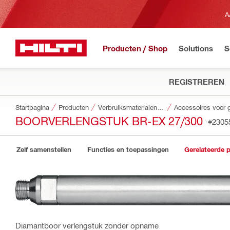
A
Producten / Shop
Solutions
S
REGISTREREN
Startpagina
Producten
Verbruiksmaterialen voor gereedschappen
BOORVERLENGSTUK BR-EX 27/300
#2305
Zelf samenstellen
Functies en toepassingen
Gerelateerde 
Diamantboor verlengstuk zonder opname