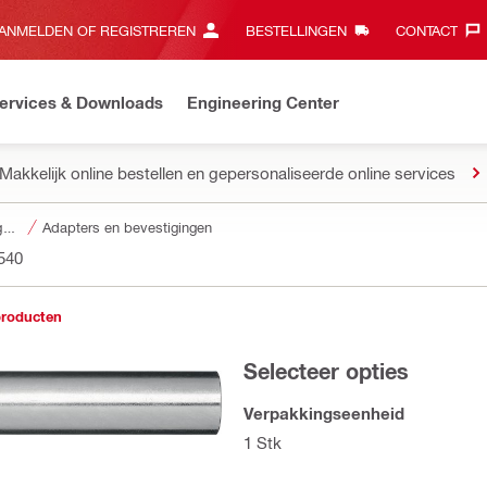
ANMELDEN OF REGISTREREN
BESTELLINGEN
CONTACT‎
ervices & Downloads
Engineering Center
Makkelijk online bestellen en gepersonaliseerde online services
Accessoires voor gereedschapsstukken
Adapters en bevestigingen
540
producten
Selecteer opties
Verpakkingseenheid
1 Stk