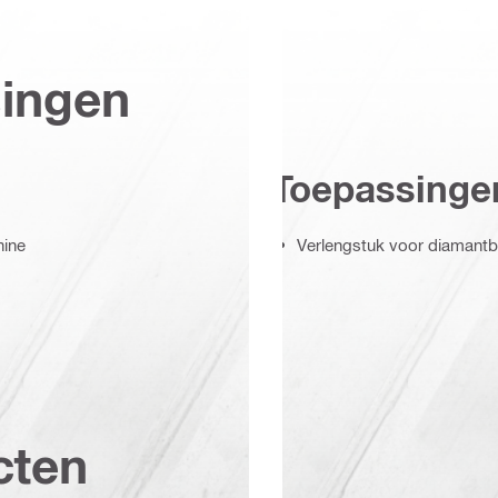
singen
Toepassinge
hine
Verlengstuk voor diamant
cten