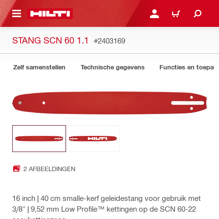
DE HOOFDINHOUD
AANMELDEN OF REGIST
WINKELWAGEN
STANG SCN 60 1.1
#2403169
Zelf samenstellen
Technische gegevens
Functies en toepas
2 AFBEELDINGEN
16 inch | 40 cm smalle-kerf geleidestang voor gebruik met
3/8" | 9,52 mm Low Profile™ kettingen op de SCN 60-22