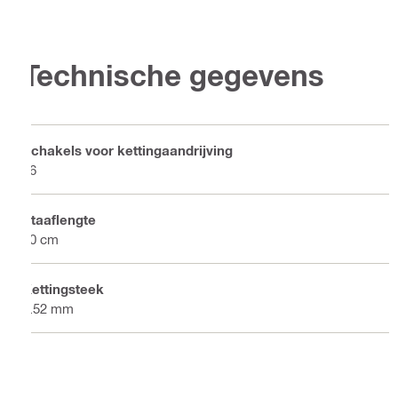
Technische gegevens
Schakels voor kettingaandrijving
56
Staaflengte
40 cm
Kettingsteek
9.52 mm