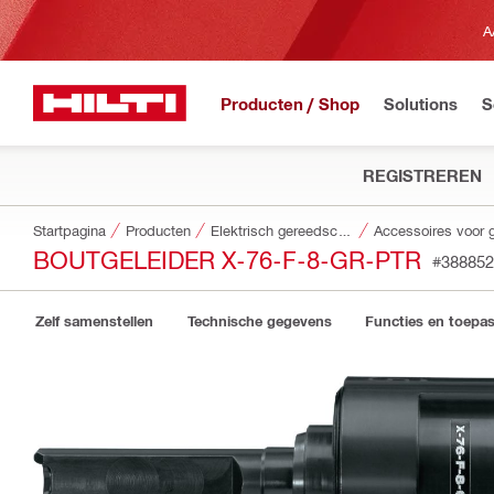
A
Producten / Shop
Solutions
S
REGISTREREN
Startpagina
Producten
Elektrisch gereedschap
BOUTGELEIDER X-76-F-8-GR-PTR
#388852
Zelf samenstellen
Technische gegevens
Functies en toepa