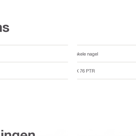
ns
Enkele nagel
DX 76 PTR
singen