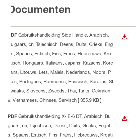
Documenten
PDF
Gebruikshandleiding Side Handle
, Arabisch,
BEKIJ
Bulgaars, cn, Tsjechisch, Deens, Duits, Grieks, Eng
els, Spaans, Estisch, Fins, Frans, Hebreeuws, Kro
atisch, Hongaars, Italiaans, Japans, Kazachs, Kore
aans, Litouws, Lets, Maleis, Nederlands, Noors, P
ools, Portugees, Roemeens, Russisch, Sardijns, Sl
owaaks, Sloveens, Zweeds, Thai, Turks, Oekraïen
s, Vietnamees, Chinees, Servisch
[ 355.9 KB ]
PDF
Gebruikshandleiding X-IE-6 DT
, Arabisch, Bul
BEKIJ
gaars, cn, Tsjechisch, Deens, Duits, Grieks, Engel
s, Spaans, Estisch, Fins, Frans, Hebreeuws, Kroati