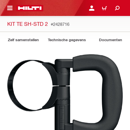
DE HOOFDINHOUD
AANMELDEN OF REGIST
WINKELWAGEN
KIT TE SH-STD 2
#2428716
Zelf samenstellen
Technische gegevens
Documenten