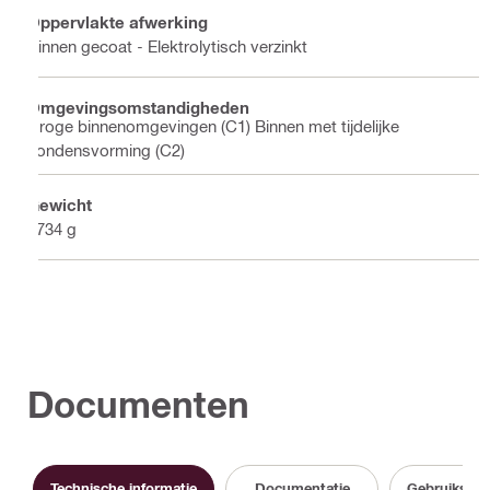
Oppervlakte afwerking
Binnen gecoat - Elektrolytisch verzinkt
Omgevingsomstandigheden
Droge binnenomgevingen (C1) Binnen met tijdelijke
condensvorming (C2)
Gewicht
2734 g
Documenten
Technische informatie
Documentatie
Gebruikshan