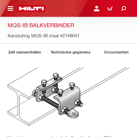
DE HOOFDINHOUD
AANMELDEN OF REGIST
WINKELWAGEN
MQS-IB BALKVERBINDER
Aansluiting MQS-IB staal
#2149041
Zelf samenstellen
Technische gegevens
Documenten