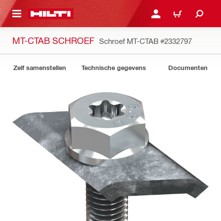
DE HOOFDINHOUD
AANMELDEN OF REGIST
WINKELWAGEN
MT-CTAB SCHROEF
Schroef MT-CTAB
#2332797
Zelf samenstellen
Technische gegevens
Documenten