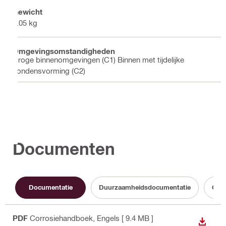
Gewicht
0.05 kg
Omgevingsomstandigheden
Droge binnenomgevingen (C1) Binnen met tijdelijke
condensvorming (C2)
Documenten
Documentatie
Duurzaamheidsdocumentatie
Gebr
PDF
Corrosiehandboek
, Engels
[ 9.4 MB ]
BEKIJ