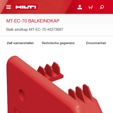
DE HOOFDINHOUD
AANMELDEN OF REGIST
WINKELWAGEN
MT-EC-70 BALKEINDKAP
Balk eindkap MT-EC-70
#2273697
Zelf samenstellen
Technische gegevens
Documenten