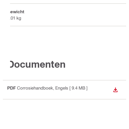
Gewicht
0.01 kg
Documenten
PDF
Corrosiehandboek
, Engels
[ 9.4 MB ]
BEKIJ