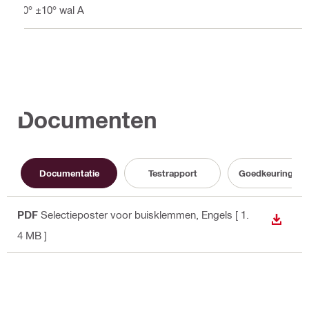
40° ±10° wal A
Documenten
Documentatie
Testrapport
Goedkeuringsd
PDF
Selectieposter voor buisklemmen
, Engels
[ 1.
BEKIJ
4 MB ]