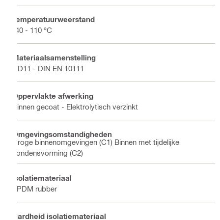
Temperatuurweerstand
-40 - 110 °C
Materiaalsamenstelling
DD11 - DIN EN 10111
Oppervlakte afwerking
Binnen gecoat - Elektrolytisch verzinkt
Omgevingsomstandigheden
Droge binnenomgevingen (C1) Binnen met tijdelijke
condensvorming (C2)
Isolatiemateriaal
EPDM rubber
Hardheid isolatiemateriaal