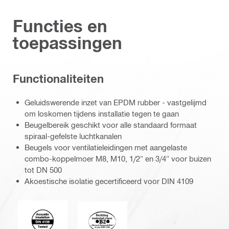
Functies en
toepassingen
Functionaliteiten
Geluidswerende inzet van EPDM rubber - vastgelijmd
om loskomen tijdens installatie tegen te gaan
Beugelbereik geschikt voor alle standaard formaat
spiraal-gefelste luchtkanalen
Beugels voor ventilatieleidingen met aangelaste
combo-koppelmoer M8, M10, 1/2" en 3/4" voor buizen
tot DN 500
Akoestische isolatie gecertificeerd voor DIN 4109
Acoustic_insulation_4109_EN.eps (51749)
Building_material_class_B2_4102_EN