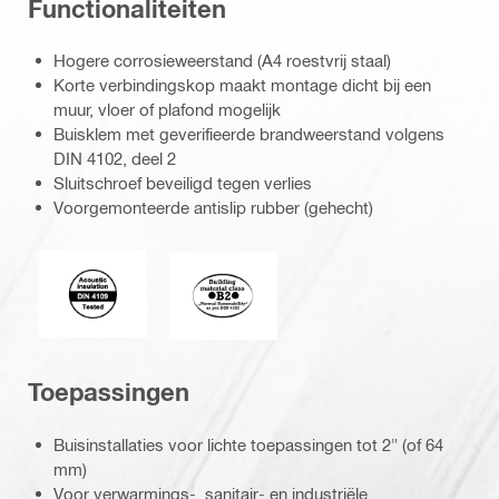
Functionaliteiten
Hogere corrosieweerstand (A4 roestvrij staal)
Korte verbindingskop maakt montage dicht bij een
muur, vloer of plafond mogelijk
Buisklem met geverifieerde brandweerstand volgens
DIN 4102, deel 2
Sluitschroef beveiligd tegen verlies
Voorgemonteerde antislip rubber (gehecht)
Acoustic_insulation_4109_EN.eps (51749)
Building_material_class_B2_4102_EN
Toepassingen
Buisinstallaties voor lichte toepassingen tot 2" (of 64
mm)
Voor verwarmings-, sanitair- en industriële