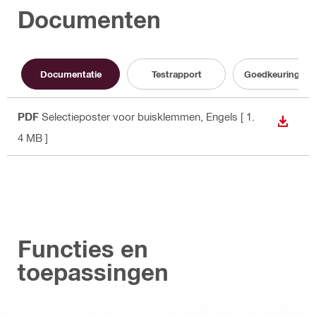
Documenten
Documentatie
Testrapport
Goedkeuringsd
PDF
Selectieposter voor buisklemmen
, Engels
[ 1.
BEKIJ
4 MB ]
Functies en
toepassingen