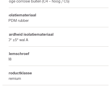
Hoge corrosie buiten (C4 – hoog / C5)
Isolatiemateriaal
EPDM rubber
Hardheid isolatiemateriaal
50° ±5° wal A
Klemschroef
M8
Productklasse
Premium