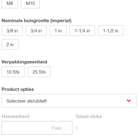
M8
M10
Nominale buisgrootte (imperial)
3/8 in
3/4 in
1 in
1-1/4 in
1-1/2 in
2 in
Verpakkingseenheid
10 Stk
25 Stk
Product opties
Selecteer alstublieft
Hoeveelheid
Totaal
stuks
Pakketten
1