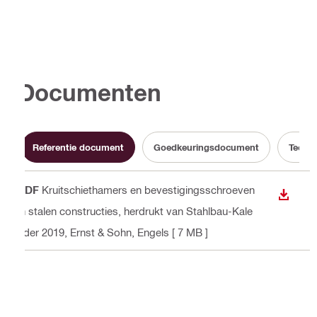
Documenten
Referentie document
Goedkeuringsdocument
Techni
PDF
Kruitschiethamers en bevestigingsschroeven
BEKIJ
in stalen constructies, herdrukt van Stahlbau-Kale
nder 2019, Ernst & Sohn
, Engels
[ 7 MB ]