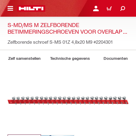
DE HOOFDINHOUD
AANMELDEN OF REGIST
WINKELWAGEN
S-MD/MS M ZELFBORENDE
BETIMMERINGSCHROEVEN VOOR OVERLAP
VOOR SDT 9
Zelfborende schroef S-MS 01Z 4,8x20 M9
#2204301
Zelf samenstellen
Technische gegevens
Documenten