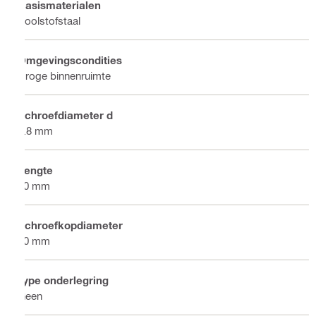
Basismaterialen
Koolstofstaal
Omgevingscondities
Droge binnenruimte
Schroefdiameter d
4.8 mm
Lengte
20 mm
Schroefkopdiameter
10 mm
Type onderlegring
Geen