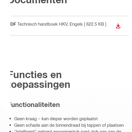
PDF
Technisch handboek HKV
, Engels
[ 622.5 KB ]
BEKIJ
Functies en
toepassingen
Functionaliteiten
Geen kraag – kan dieper worden geplaatst
Geen schade aan de binnendraad bij tappen of plaatsen
"Intelligent" getrapt expansiestuk past zich aan aan de