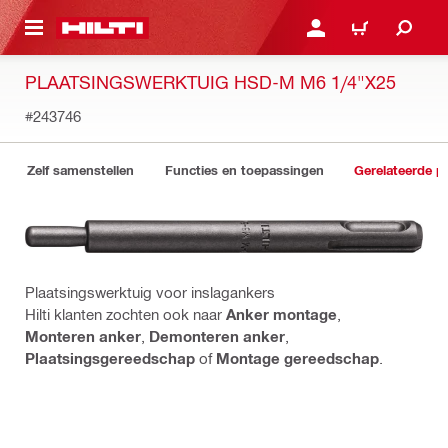
DE HOOFDINHOUD
AANMELDEN OF REGIST
WINKELWAGEN
PLAATSINGSWERKTUIG HSD-M M6 1/4"X25
#243746
Zelf samenstellen
Functies en toepassingen
Gerelateerde p
Plaatsingswerktuig voor inslagankers
Hilti klanten zochten ook naar
Anker montage
,
Monteren anker
,
Demonteren anker
,
Plaatsingsgereedschap
of
Montage gereedschap
.