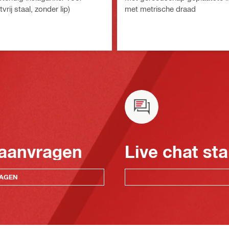
vrij staal, zonder lip)
met metrische draad
 aanvragen
Live chat sta
RAGEN