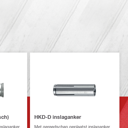
sch)
HKD-D inslaganker
nslaganker
Met gereedschap geplaatst inslaganker