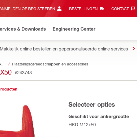
ANMELDEN OF REGISTREREN
BESTELLINGEN
CONTACT‎
ervices & Downloads
Engineering Center
Makkelijk online bestellen en gepersonaliseerde online services
Accessoires voor bevestigers
Plaatsingsgereedschappen en accessoires
X50
#243743
producten
Selecteer opties
Geschikt voor ankergrootte
HKD M12x50