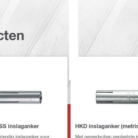
cten
S inslaganker
HKD inslaganker (metri
tendig inslaganker voor
Met gereedschap geplaatste i