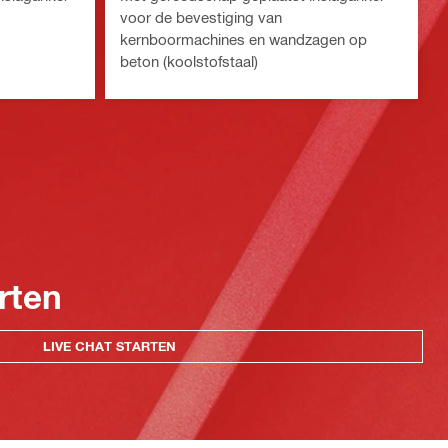
voor de bevestiging van
kernboormachines en wandzagen op
beton (koolstofstaal)
rten
LIVE CHAT STARTEN