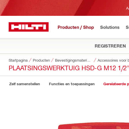
A
Producten / Shop
Solutions
S
REGISTREREN
Startpagina
Producten
Bevestigingsmaterialen
PLAATSINGSWERKTUIG HSD-G M12 1/2"
Zelf samenstellen
Functies en toepassingen
Gerelateerde 