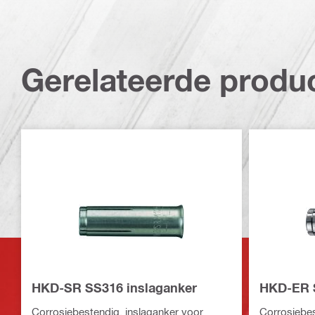
Gerelateerde produ
HKD-SR SS316 inslaganker
HKD-ER S
Corrosiebestendig, inslaganker voor
Corrosiebes