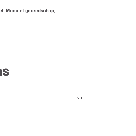
el
,
Moment gereedschap
,
ns
5 Nm