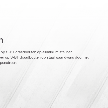
n
r op S-BT draadbouten op aluminium steunen
oer op S-BT draadbouten op staal waar dwars door het
epenetreerd