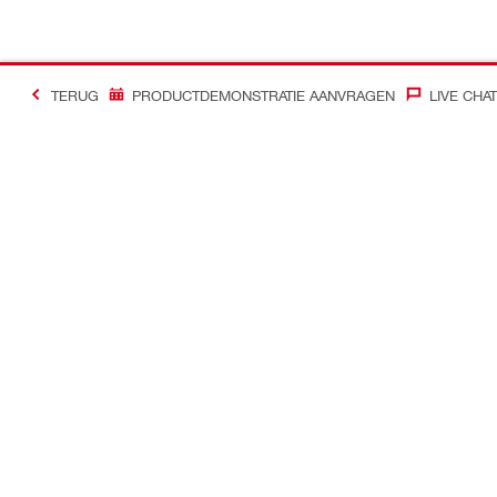
TERUG
PRODUCTDEMONSTRATIE AANVRAGEN
LIVE CHAT
Contact
Nieuws
Contacteer ons
Hilti Group
Hilti Store vinden
Inschrijven Hi
Laat ons u terugbellen
Persberichte