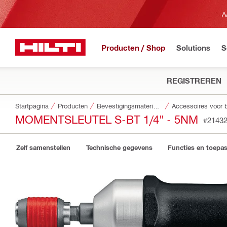
A
Producten / Shop
Solutions
S
REGISTREREN
Startpagina
Producten
Bevestigingsmaterialen
MOMENTSLEUTEL S-BT 1/4" - 5NM
#2143
Zelf samenstellen
Technische gegevens
Functies en toepa