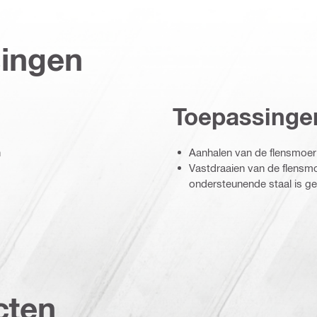
singen
Toepassinge
n
Aanhalen van de flensmoe
Vastdraaien van de flensm
ondersteunende staal is g
cten