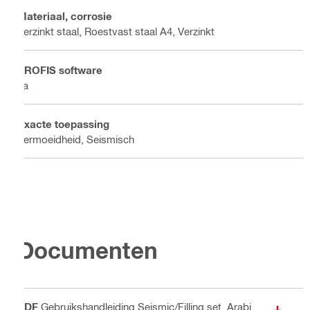
Materiaal, corrosie
Verzinkt staal, Roestvast staal A4, Verzinkt
PROFIS software
Ja
Exacte toepassing
Vermoeidheid, Seismisch
Documenten
PDF
Gebruikshandleiding Seismic/Filling set
, Arabi