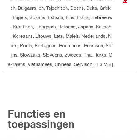
BEKIJ
sch, Bulgaars, cn, Tsjechisch, Deens, Duits, Griek
s, Engels, Spaans, Estisch, Fins, Frans, Hebreeuw
s, Kroatisch, Hongaars, Italiaans, Japans, Kazach
s, Koreaans, Litouws, Lets, Maleis, Nederlands, N
oors, Pools, Portugees, Roemeens, Russisch, Sar
dijns, Slowaaks, Sloveens, Zweeds, Thai, Turks, O
ekraïens, Vietnamees, Chinees, Servisch
[ 1.3 MB ]
Functies en
toepassingen