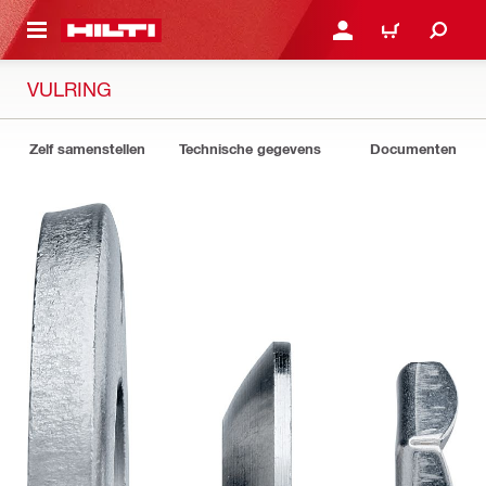
DE HOOFDINHOUD
AANMELDEN OF REGIST
WINKELWAGEN
VULRING
Zelf samenstellen
Technische gegevens
Documenten