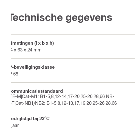
Technische gegevens
Afmetingen (l x b x h)
84 x 63 x 24 mm
IP-beveiligingsklasse
IP 68
Communicatiestandaard
LTE-M|Cat-M1: B1-5,8,12-14,17-20,25-26,28,66 NB-
IoT|Cat-NB1/NB2: B1-5,8,12-13,17,19,20,25-26,28,66
Bedrijfstijd bij 23°C
5 jaar