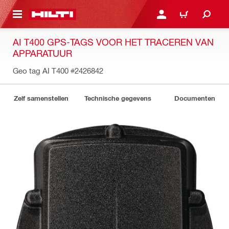
DE HOOFDINHOUD
AANMELDEN OF REGIST
WINKELWAGEN
AI T400 GPS-TAGS VOOR HET TRACEREN VAN
APPARATUUR
Geo tag AI T400
#2426842
Zelf samenstellen
Technische gegevens
Documenten