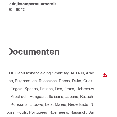
Bedrijfstemperatuurbereik
-30 - 60 °C
Documenten
PDF
Gebruikshandleiding Smart tag AI T400
, Arabi
BEKIJ
sch, Bulgaars, cn, Tsjechisch, Deens, Duits, Griek
s, Engels, Spaans, Estisch, Fins, Frans, Hebreeuw
s, Kroatisch, Hongaars, Italiaans, Japans, Kazach
s, Koreaans, Litouws, Lets, Maleis, Nederlands, N
oors, Pools, Portugees, Roemeens, Russisch, Sar