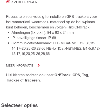
5 AFBEELDINGEN
Robuuste en eenvoudig te installeren GPS-trackers voor
bouwmaterieel, waarmee u materieel op de bouwplaats
kunt beheren, beschermen en volgen (Hilti ON!Track)
Afmetingen (l x b x h): 84 x 63 x 24 mm
IP-beveiligingsklasse: IP 68
Communicatiestandaard: LTE-M|Cat-M1: B1-5,8,12-
14,17-20,25-26,28,66 NB-IoT|Cat-NB1/NB2: B1-5,8,12-
13,17,19,20,25-26,28,66
MEER INFORMATIE
Hilti klanten zochten ook naar
ON!Track
,
GPS
,
Tag
,
Tracker
of
Traceren
.
Selecteer opties