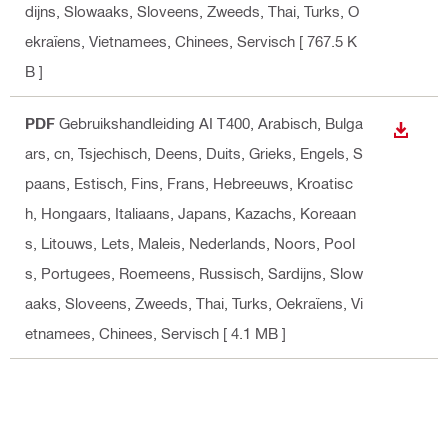
dijns, Slowaaks, Sloveens, Zweeds, Thai, Turks, O
ekraïens, Vietnamees, Chinees, Servisch
[ 767.5 K
B ]
PDF
Gebruikshandleiding AI T400
, Arabisch, Bulga
BEKIJ
ars, cn, Tsjechisch, Deens, Duits, Grieks, Engels, S
paans, Estisch, Fins, Frans, Hebreeuws, Kroatisc
h, Hongaars, Italiaans, Japans, Kazachs, Koreaan
s, Litouws, Lets, Maleis, Nederlands, Noors, Pool
s, Portugees, Roemeens, Russisch, Sardijns, Slow
aaks, Sloveens, Zweeds, Thai, Turks, Oekraïens, Vi
etnamees, Chinees, Servisch
[ 4.1 MB ]