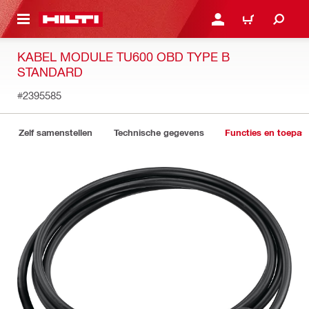
DE HOOFDINHOUD
AANMELDEN OF REGIST
WINKELWAGEN
KABEL MODULE TU600 OBD TYPE B
STANDARD
#2395585
Zelf samenstellen
Technische gegevens
Functies en toepas