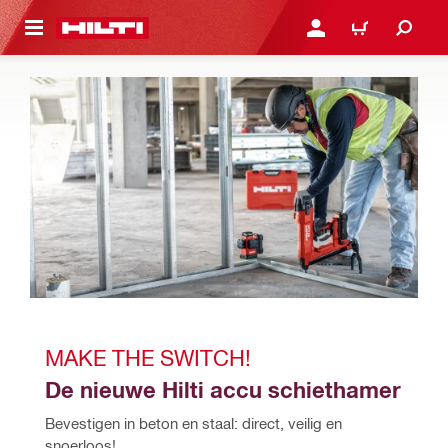
DE HOOFDINHOUD
AANMELDEN OF REGIST
WINKELWAGEN
MAKE THE SWITCH!
De nieuwe Hilti accu schiethamer
Bevestigen in beton en staal: direct, veilig en 
snoerloos!