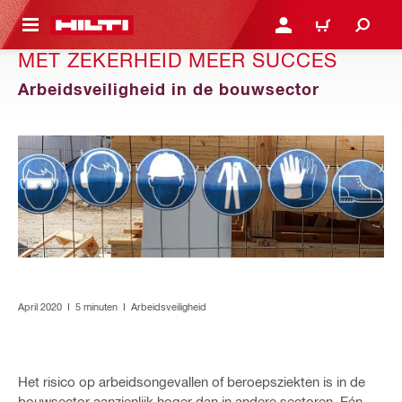
DE HOOFDINHOUD
AANMELDEN OF REGIST
WINKELWAGEN
MET ZEKERHEID MEER SUCCES
Arbeidsveiligheid in de bouwsector
April 2020 I 5 minuten I Arbeidsveiligheid
Het risico op arbeidsongevallen of beroepsziekten is in de
bouwsector aanzienlijk hoger dan in andere sectoren. Eén