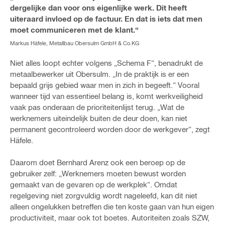
dergelijke dan voor ons eigenlijke werk. Dit heeft
uiteraard invloed op de factuur. En dat is iets dat men
moet communiceren met de klant.“
Markus Häfele, Metallbau Obersulm GmbH & Co.KG
Niet alles loopt echter volgens „Schema F“, benadrukt de
metaalbewerker uit Obersulm. „In de praktijk is er een
bepaald grijs gebied waar men in zich in begeeft.“ Vooral
wanneer tijd van essentieel belang is, komt werkveiligheid
vaak pas onderaan de prioriteitenlijst terug. „Wat de
werknemers uiteindelijk buiten de deur doen, kan niet
permanent gecontroleerd worden door de werkgever“, zegt
Häfele.
Daarom doet Bernhard Arenz ook een beroep op de
gebruiker zelf: „Werknemers moeten bewust worden
gemaakt van de gevaren op de werkplek“. Omdat
regelgeving niet zorgvuldig wordt nageleefd, kan dit niet
alleen ongelukken betreffen die ten koste gaan van hun eigen
productiviteit, maar ook tot boetes. Autoriteiten zoals SZW,