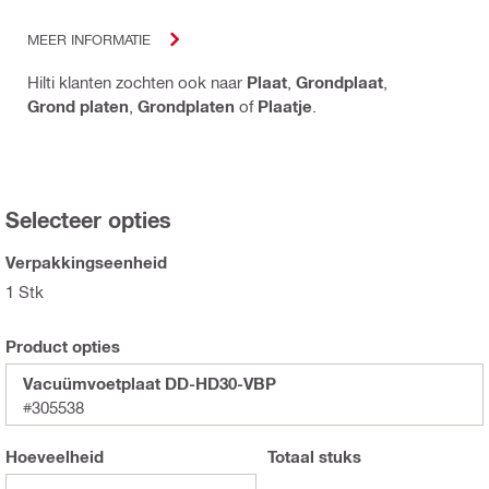
MEER INFORMATIE
Hilti klanten zochten ook naar
Plaat
,
Grondplaat
,
Grond platen
,
Grondplaten
of
Plaatje
.
Selecteer opties
Verpakkingseenheid
1 Stk
Product opties
Vacuümvoetplaat DD-HD30-VBP
#305538
Hoeveelheid
Totaal
stuks