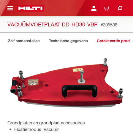
DE HOOFDINHOUD
AANMELDEN OF REGIST
WINKELWAGEN
VACUÜMVOETPLAAT DD-HD30-VBP
#305538
Zelf samenstellen
Technische gegevens
Gerelateerde produ
Grondplaten en grondplaataccessoires
Fixatiemodus: Vacuüm