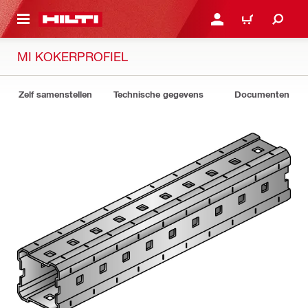
DE HOOFDINHOUD
AANMELDEN OF REGIST
WINKELWAGEN
MI KOKERPROFIEL
Zelf samenstellen
Technische gegevens
Documenten