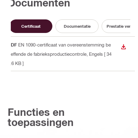
Documenten
Certificaat
Documentatie
Prestatie verklar
PDF
EN 1090-certificaat van overeenstemming be
BEKIJ
treffende de fabrieksproductiecontrole
, Engels
[ 34
8.6 KB ]
Functies en
toepassingen