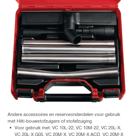
Andere accessoires en reserveonderdelen voor gebruik
met Hilti-bouwstofzuigers of stofafzuiging
Voor gebruik met: VC 10L-22, VC 10M-22, VC 20L-X,
VC 20L-X G05, VC 20M-X, VC 20M-X ACD, VC 20M-X