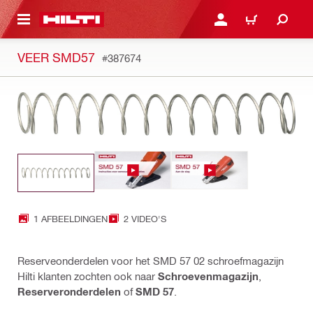
DE HOOFDINHOUD
AANMELDEN OF REGIST
WINKELWAGEN
VEER SMD57
#387674
1 AFBEELDINGEN
2 VIDEO'S
Reserveonderdelen voor het SMD 57 02 schroefmagazijn
Hilti klanten zochten ook naar
Schroevenmagazijn
,
Reserveronderdelen
of
SMD 57
.