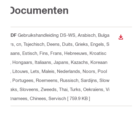
Documenten
PDF
Gebruikshandleiding DS-WS
, Arabisch, Bulga
BEKIJ
ars, cn, Tsjechisch, Deens, Duits, Grieks, Engels, S
paans, Estisch, Fins, Frans, Hebreeuws, Kroatisc
h, Hongaars, Italiaans, Japans, Kazachs, Koreaan
s, Litouws, Lets, Maleis, Nederlands, Noors, Pool
s, Portugees, Roemeens, Russisch, Sardijns, Slow
aaks, Sloveens, Zweeds, Thai, Turks, Oekraïens, Vi
etnamees, Chinees, Servisch
[ 759.9 KB ]