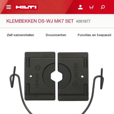
DE HOOFDINHOUD
AANMELDEN OF REGIST
WINKELWAGEN
KLEMBEKKEN DS-WJ MK7 SET
#261877
Zelf samenstellen
Documenten
Functies en toepassin