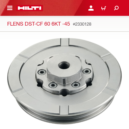
DE HOOFDINHOUD
AANMELDEN OF REGIST
WINKELWAGEN
FLENS DST-CF 60 6KT -45
#2330128