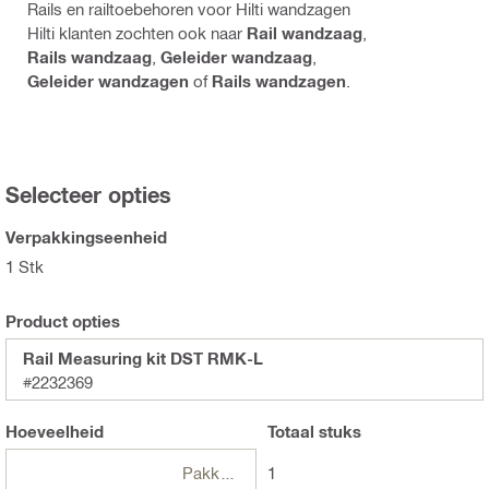
Rails en railtoebehoren voor Hilti wandzagen
Hilti klanten zochten ook naar
Rail wandzaag
,
Rails wandzaag
,
Geleider wandzaag
,
Geleider wandzagen
of
Rails wandzagen
.
Selecteer opties
Verpakkingseenheid
1 Stk
Product opties
Rail Measuring kit DST RMK-L
#2232369
Hoeveelheid
Totaal
stuks
Pakketten
1