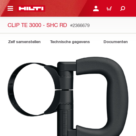
DE HOOFDINHOUD
AANMELDEN OF REGIST
WINKELWAGEN
CLIP TE 3000 - SHC RD
#2366679
Zelf samenstellen
Technische gegevens
Documenten