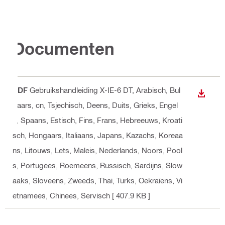
Documenten
PDF
Gebruikshandleiding X-IE-6 DT
, Arabisch, Bul
BEKIJ
gaars, cn, Tsjechisch, Deens, Duits, Grieks, Engel
s, Spaans, Estisch, Fins, Frans, Hebreeuws, Kroati
sch, Hongaars, Italiaans, Japans, Kazachs, Koreaa
ns, Litouws, Lets, Maleis, Nederlands, Noors, Pool
s, Portugees, Roemeens, Russisch, Sardijns, Slow
aaks, Sloveens, Zweeds, Thai, Turks, Oekraïens, Vi
etnamees, Chinees, Servisch
[ 407.9 KB ]