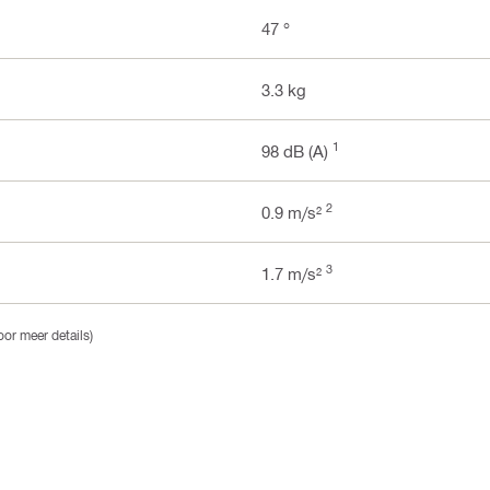
47 °
3.3 kg
1
98 dB (A)
2
0.9 m/s²
3
1.7 m/s²
or meer details)