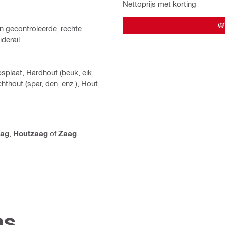
Nettoprijs met korting
n gecontroleerde, rechte
derail
splaat, Hardhout (beuk, eik,
chthout (spar, den, enz.), Hout,
aag
,
Houtzaag
of
Zaag
.
ns