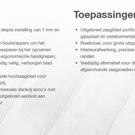
Toepassinge
 diepte instelling van 1 mm en
Uitgebreid zaagblad portfol
gipsplaat en vezelcementp
en houtsnippers om het
Ruwbouw, voor grote uitsp
 besparen bij het opruimen
Interieurafwerking, precisie
 – ergonomische handgrepen,
randen
edig veilig, verborgen blad
Veelzijdig alternatief voor
afgeschuinde zaagsneden e
sele houtzaagblad voor
rij.
ncessies dankzij accu's met
 uitgebreid aanbod aan
st