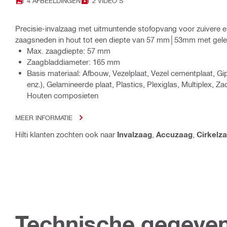
4 AFBEELDINGEN
2 VIDEO'S
Precisie-invalzaag met uitmuntende stofopvang voor zuivere e
zaagsneden in hout tot een diepte van 57 mm│53mm met gelei
Max. zaagdiepte: 57 mm
Zaagbladdiameter: 165 mm
Basis materiaal: Afbouw, Vezelplaat, Vezel cementplaat, Gip
enz.), Gelamineerde plaat, Plastics, Plexiglas, Multiplex, Za
Houten composieten
MEER INFORMATIE
Hilti klanten zochten ook naar
Invalzaag
,
Accuzaag
,
Cirkelz
Technische gegeve