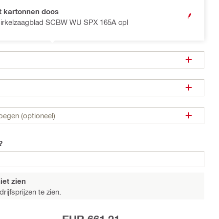
 kartonnen doos
OPEN MODA
x Cirkelzaagblad SCBW WU SPX 165A cpl
oegen (optioneel)
?
iet zien
ijfsprijzen te zien.