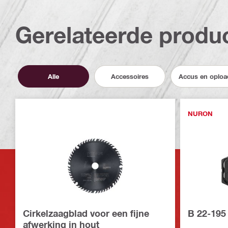
Gerelateerde produ
Alle
Accessoires
Accus en oploa
NURON
Cirkelzaagblad voor een fijne
B 22-195
afwerking in hout