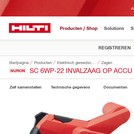
A
Producten / Shop
Solutions
S
REGISTREREN
Startpagina
Producten
Elektrisch gereedschap
Zagen
SC 6WP-22 INVALZAAG OP ACCU
NURON
Zelf samenstellen
Technische gegevens
Documenten