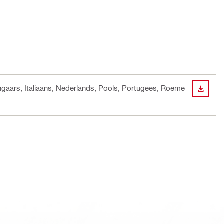
ongaars, Italiaans, Nederlands, Pools, Portugees, Roeme
BEKIJ