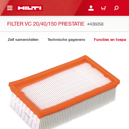
DE HOOFDINHOUD
AANMELDEN OF REGIST
WINKELWAGEN
FILTER VC 20/40/150 PRESTATIE
#436058
Zelf samenstellen
Technische gegevens
Functies en toepas