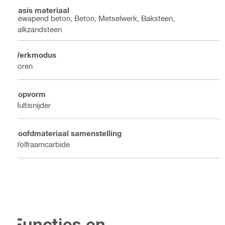
Basis materiaal
Gewapend beton, Beton, Metselwerk, Baksteen,
Kalkzandsteen
Werkmodus
Boren
Kopvorm
Multisnijder
Hoofdmateriaal samenstelling
Wolfraamcarbide
Functies en