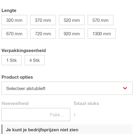
Lengte
320 mm
370 mm
520 mm
570 mm
670 mm
720 mm
920 mm
1300 mm
Verpakkingseenheid
1 Stk
4 Stk
Product opties
Selecteer alstublieft
Hoeveelheid
Totaal
stuks
Pakketten
1
Je kunt je bedrijfsprijzen niet zien