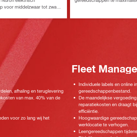
n Nuron elektrisch
gereedschappen te maximalis
p voor middelzwaar tot zwaar
Fleet Manag
Individuele labels en online
rdelen, afhaling en teruglevering
gereedschappenbestand.
tiekosten van max. 40% van de
De maandelijkse vergoeding 
reparatiekosten en draagt b
efficiëntie.
den voor zo lang wij het
Hoogwaardige gereedschappe
werklocatie te verhogen.
Leengereedschappen tijdens 