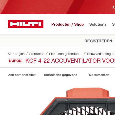
A
Producten / Shop
Solutions
S
REGISTREREN
Startpagina
Producten
Elektrisch gereedschap
Bouwverlichting en
KCF 4-22 ACCUVENTILATOR VO
NURON
Zelf samenstellen
Technische gegevens
Documenten