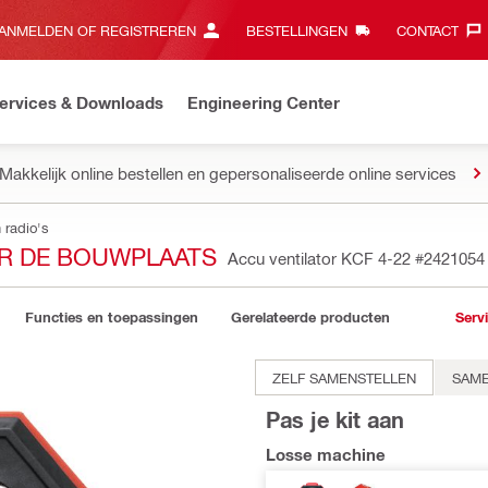
ANMELDEN OF REGISTREREN
BESTELLINGEN
CONTACT‎
ervices & Downloads
Engineering Center
Makkelijk online bestellen en gepersonaliseerde online services
 radio's
OR DE BOUWPLAATS
Accu ventilator KCF 4-22
#2421054
Functies en toepassingen
Gerelateerde producten
Serv
ZELF SAMENSTELLEN
SAME
Pas je kit aan
Losse machine