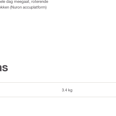
hele dag meegaat, roterende
ekken (Nuron accuplatform)
ns
3.4 kg