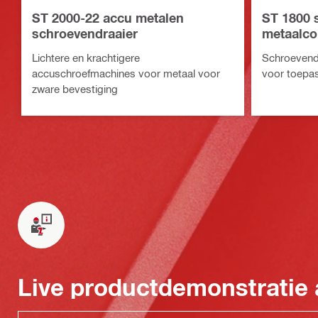
ST 2000-22 accu metalen
ST 1800 
schroevendraaier
metaalco
Lichtere en krachtigere
Schroevendr
accuschroefmachines voor metaal voor
voor toepas
zware bevestiging
Live productdemonstratie