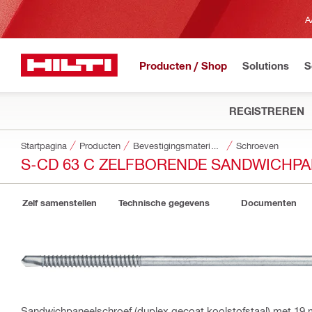
A
Producten / Shop
Solutions
S
REGISTREREN
Startpagina
Producten
Bevestigingsmaterialen
Schroeven
S-CD 63 C ZELFBORENDE SANDWICHP
Zelf samenstellen
Technische gegevens
Documenten
Sandwichpaneelschroef (duplex gecoat koolstofstaal) met 19 