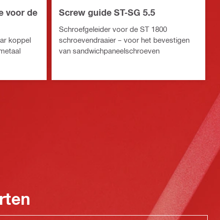
e voor de
Screw guide ST-SG 5.5
Schroefgeleider voor de ST 1800
ar koppel
schroevendraaier – voor het bevestigen
 metaal
van sandwichpaneelschroeven
rten