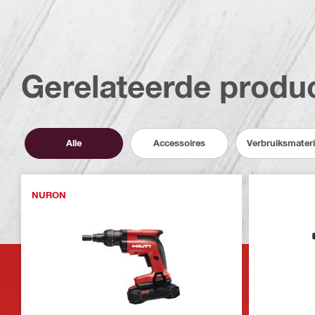
Gerelateerde produ
Alle
Accessoires
Verbruiksmater
NURON