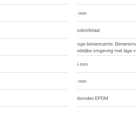
19 mm
Koolstofstaal
Droge binnenruimte, Binnenomgev
stedelijke omgeving met lage v
5.5 mm
10 mm
Gebonden EPDM