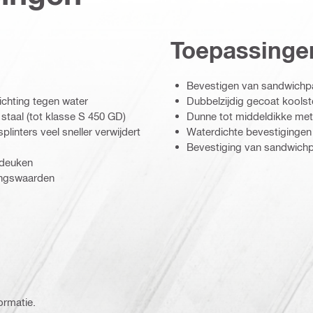
Toepassinge
Bevestigen van sandwichpa
chting tegen water
Dubbelzijdig gecoat koolst
taal (tot klasse S 450 GD)
Dunne tot middeldikke met
linters veel sneller verwijdert
Waterdichte bevestigingen 
Bevestiging van sandwich
 deuken
ingswaarden
ormatie.