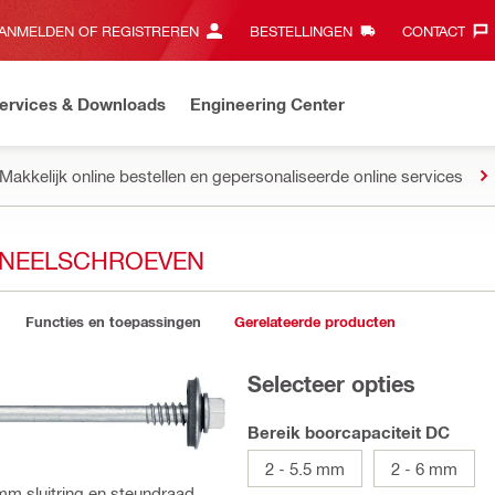
ANMELDEN OF REGISTREREN
BESTELLINGEN
CONTACT‎
ervices & Downloads
Engineering Center
Makkelijk online bestellen en gepersonaliseerde online services
ANEELSCHROEVEN
Functies en toepassingen
Gerelateerde producten
Selecteer opties
Bereik boorcapaciteit DC
2 - 5.5 mm
2 - 6 mm
mm sluitring en steundraad