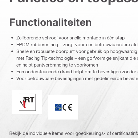
Functionaliteiten
Zelfborende schroef voor snelle montage in één stap
EPDM rubberen ring – zorgt voor een betrouwbaardere afdi
Snelle en robuuste boorpunt voor gebruik op hoogwaardig s
met Racing Tip-technologie – een golfvormige snijkant die sp
en helpt puntverbranding te voorkomen
Een ondersteunende draad helpt om te bevestigen zonder
Voor betrouwbare bevestigingen met gedefinieerde belast
Perfect sealing / racingtip
CE markering
Bekijk de individuele items voor goedkeurings- of certificaatinf