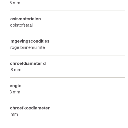
16 mm
Basismaterialen
Koolstofstaal
Omgevingscondities
Droge binnenruimte
Schroefdiameter d
4.8 mm
Lengte
38 mm
Schroefkopdiameter
8 mm