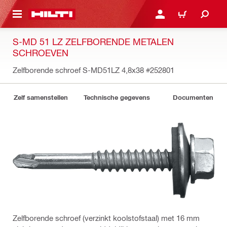
DE HOOFDINHOUD
AANMELDEN OF REGIST
WINKELWAGEN
S-MD 51 LZ ZELFBORENDE METALEN
SCHROEVEN
Zelfborende schroef S-MD51LZ 4,8x38
#252801
Zelf samenstellen
Technische gegevens
Documenten
Zelfborende schroef (verzinkt koolstofstaal) met 16 mm