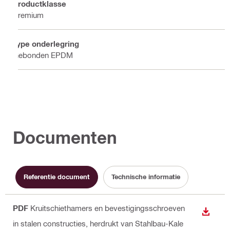
Productklasse
Premium
Type onderlegring
Gebonden EPDM
Documenten
Referentie document
Technische informatie
PDF
Kruitschiethamers en bevestigingsschroeven
BEKIJ
in stalen constructies, herdrukt van Stahlbau-Kale