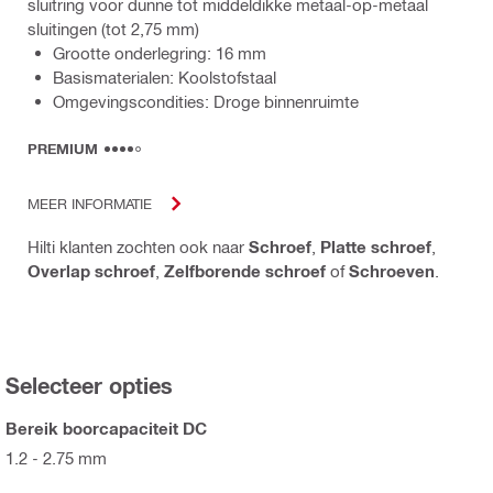
sluitring voor dunne tot middeldikke metaal-op-metaal
sluitingen (tot 2,75 mm)
Grootte onderlegring: 16 mm
Basismaterialen: Koolstofstaal
Omgevingscondities: Droge binnenruimte
PREMIUM
MEER INFORMATIE
Hilti klanten zochten ook naar
Schroef
,
Platte schroef
,
Overlap schroef
,
Zelfborende schroef
of
Schroeven
.
Selecteer opties
Bereik boorcapaciteit DC
1.2 - 2.75 mm