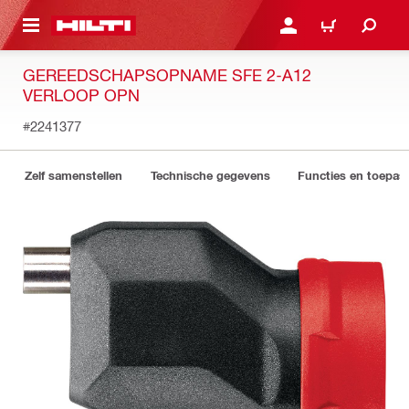
DE HOOFDINHOUD
AANMELDEN OF REGIST
WINKELWAGEN
GEREEDSCHAPSOPNAME SFE 2-A12
VERLOOP OPN
#2241377
Zelf samenstellen
Technische gegevens
Functies en toepas