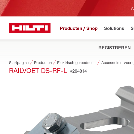
A
Producten / Shop
Solutions
S
REGISTREREN
Startpagina
Producten
Elektrisch gereedschap
RAILVOET DS-RF-L
#284814