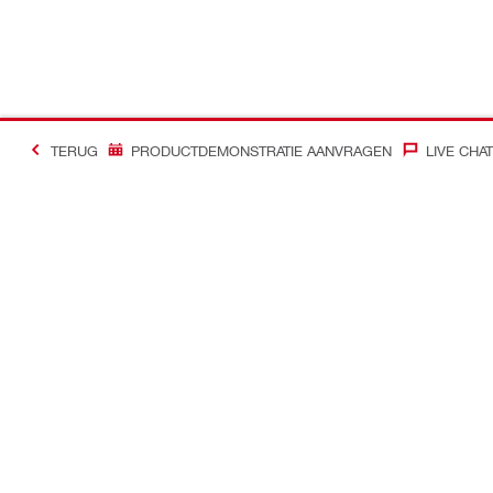
TERUG
PRODUCTDEMONSTRATIE AANVRAGEN
LIVE CHAT
Contact
Nieuws
Contacteer ons
Hilti Group
Hilti Store vinden
Inschrijven Hi