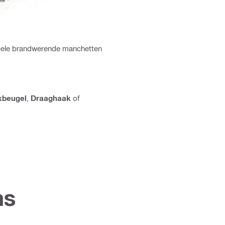
tibele brandwerende manchetten
kbeugel
,
Draaghaak
of
ns