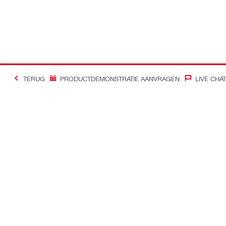
TERUG
PRODUCTDEMONSTRATIE AANVRAGEN
LIVE CHAT
Contact
Nieuws
Contacteer ons
Hilti Group