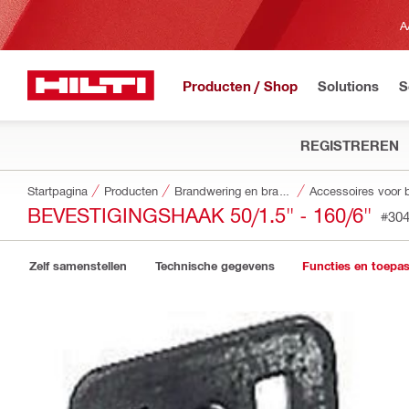
A
Producten / Shop
Solutions
S
REGISTREREN
Startpagina
Producten
Brandwering en brandbeveiliging
BEVESTIGINGSHAAK 50/1.5" - 160/6"
#30
Zelf samenstellen
Technische gegevens
Functies en toepa