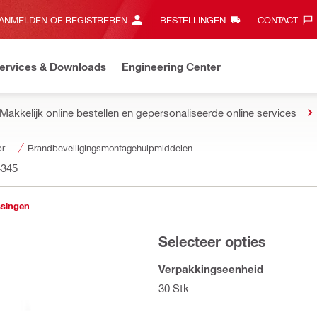
ANMELDEN OF REGISTREREN
BESTELLINGEN
CONTACT‎
ervices & Downloads
Engineering Center
Makkelijk online bestellen en gepersonaliseerde online services
Accessoires voor brandwering en brandbeveiliging
Brandbeveiligingsmontagehulpmiddelen
4345
ssingen
Selecteer opties
Verpakkingseenheid
30 Stk