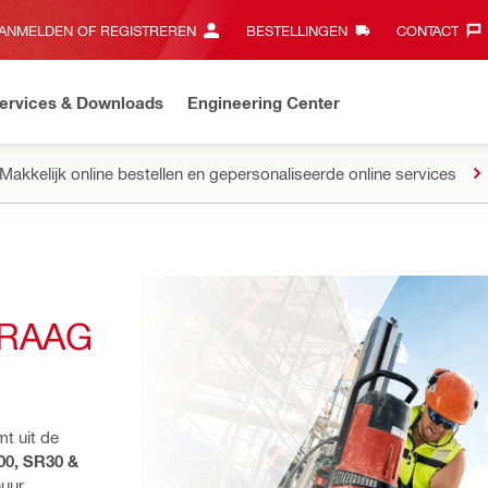
ANMELDEN OF REGISTREREN
BESTELLINGEN
CONTACT‎
ervices & Downloads
Engineering Center
Makkelijk online bestellen en gepersonaliseerde online services
RAAG
t uit de 
0, SR30 & 
uur 