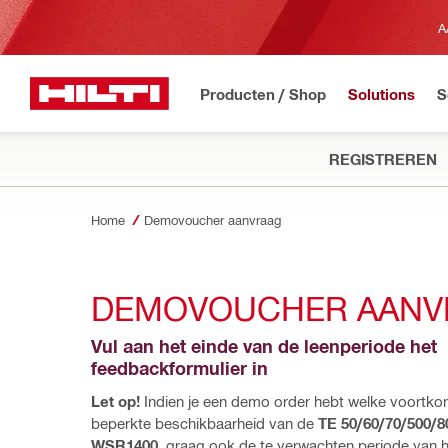
A
Producten / Shop
Solutions
S
REGISTREREN
Home
Demovoucher aanvraag
DEMOVOUCHER AANV
Vul aan het einde van de leenperiode het 
feedbackformulier in
Let op!
 Indien je een demo order hebt welke voortkom
beperkte beschikbaarheid van de 
TE 50/60/70/500/80
WSR1400
, graag ook de te verwachten periode van h