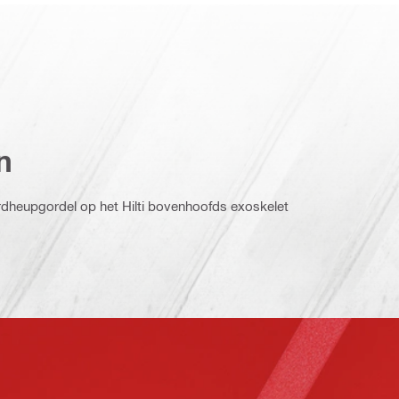
n
rdheupgordel op het Hilti bovenhoofds exoskelet