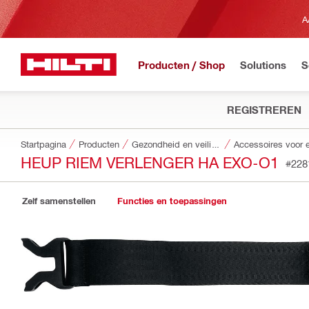
A
Producten / Shop
Solutions
S
REGISTREREN
Startpagina
Producten
Gezondheid en veiligheid
Accessoires voor 
HEUP RIEM VERLENGER HA EXO-O1
#228
Zelf samenstellen
Functies en toepassingen