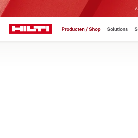
A
Producten / Shop
Solutions
S
REGISTREREN
Startpagina
Producten
Verbruiksmaterialen voor gereedschappen
VERBRUIKSGOEDEREN VOOR GEREEDS
Verbindingsstukken voor perstangen, persbekken, ringen en b
verscheidenheid aan buizen
Filter
NPR PR G
RESET ALLE FILTERS
Ringen en actuatoren