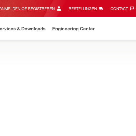
ANMELDEN OF REGISTREREN
BESTELLINGEN
CONTACT‎
ervices & Downloads
Engineering Center
Makkelijk online bestellen en gepersonaliseerde online services
CHAP OM PERSTANGEN
edieningselementen die zijn ontworpen voor het betrouwbaar verbi
-persring