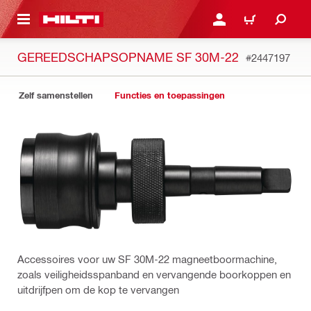
DE HOOFDINHOUD
AANMELDEN OF REGIST
WINKELWAGEN
GEREEDSCHAPSOPNAME SF 30M-22
#2447197
Zelf samenstellen
Functies en toepassingen
Accessoires voor uw SF 30M-22 magneetboormachine,
zoals veiligheidsspanband en vervangende boorkoppen en
uitdrijfpen om de kop te vervangen