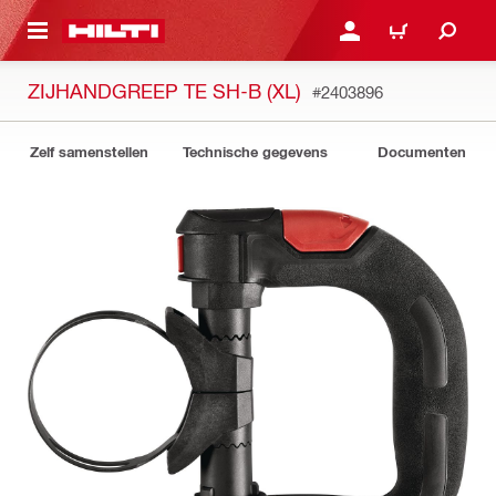
DE HOOFDINHOUD
AANMELDEN OF REGIST
WINKELWAGEN
ZIJHANDGREEP TE SH-B (XL)
#2403896
Zelf samenstellen
Technische gegevens
Documenten