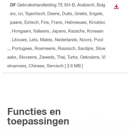
PDF
Gebruikshandleiding TE SH-B
, Arabisch, Bulg
BEKIJ
aars, cn, Tsjechisch, Deens, Duits, Grieks, Engels,
Spaans, Estisch, Fins, Frans, Hebreeuws, Kroatisc
h, Hongaars, Italiaans, Japans, Kazachs, Koreaan
s, Litouws, Lets, Maleis, Nederlands, Noors, Pool
s, Portugees, Roemeens, Russisch, Sardijns, Slow
aaks, Sloveens, Zweeds, Thai, Turks, Oekraïens, Vi
etnamees, Chinees, Servisch
[ 2.6 MB ]
Functies en
toepassingen