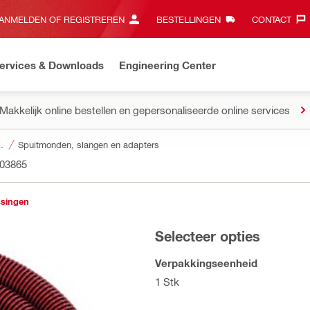
ANMELDEN OF REGISTREREN
BESTELLINGEN
CONTACT‎
ervices & Downloads
Engineering Center
Makkelijk online bestellen en gepersonaliseerde online services
of en waterbeheer
Spuitmonden, slangen en adapters
03865
ssingen
Selecteer opties
Verpakkingseenheid
1 Stk