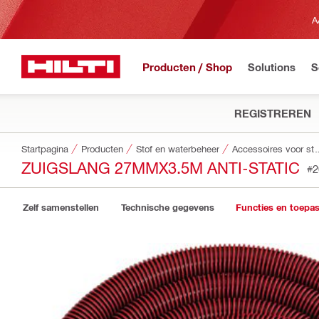
A
Producten / Shop
Solutions
S
REGISTREREN
Startpagina
Producten
Stof en waterbeheer
Accessoires voor st
ZUIGSLANG 27MMX3.5M ANTI-STATIC
#2
Zelf samenstellen
Technische gegevens
Functies en toepa