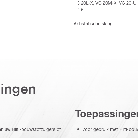
VC 20L-X, VC 20M-X, VC 20-U (
VC 5L
Antistatische slang
singen
Toepassinge
 uw Hilti-bouwstofzuigers of
Voor gebruik met Hilti-bouw